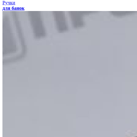
Ручки
для банок