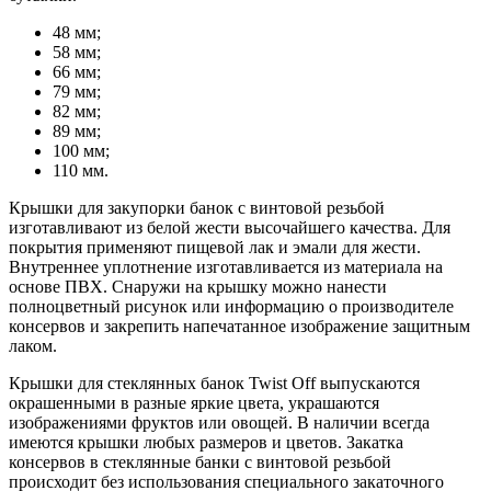
48 мм;
58 мм;
66 мм;
79 мм;
82 мм;
89 мм;
100 мм;
110 мм.
Крышки для закупорки банок с винтовой резьбой
изготавливают из белой жести высочайшего качества. Для
покрытия применяют пищевой лак и эмали для жести.
Внутреннее уплотнение изготавливается из материала на
основе ПВХ. Снаружи на крышку можно нанести
полноцветный рисунок или информацию о производителе
консервов и закрепить напечатанное изображение защитным
лаком.
Крышки для стеклянных банок Twist Off выпускаются
окрашенными в разные яркие цвета, украшаются
изображениями фруктов или овощей. В наличии всегда
имеются крышки любых размеров и цветов. Закатка
консервов в стеклянные банки с винтовой резьбой
происходит без использования специального закаточного