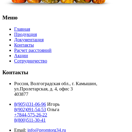
Меню
Главная
Продукция
Документация
Контакты
Расчет расстояний
Акции
Сотрудничество
Контакты
Россия, Волгоградская обл., г. Камышин,
ул.Пролетарская, д. 4, офис 3
403877
8(905)331-06-96
Игорь
8(902)091-54-53
Ольга
+7844-575-26-22
8(800)511-30-41
Email:
info@promtorg34.ru