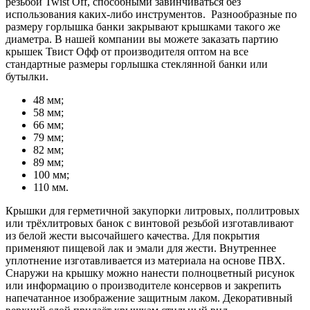
резьбой Twist Off, способными завинчиваться без
использования каких-либо инструментов. Разнообразные по
размеру горлышка банки закрывают крышками такого же
диаметра. В нашей компании вы можете заказать партию
крышек Твист Офф от производителя оптом на все
стандартные размеры горлышка стеклянной банки или
бутылки.
48 мм;
58 мм;
66 мм;
79 мм;
82 мм;
89 мм;
100 мм;
110 мм.
Крышки для герметичной закупорки литровых, поллитровых
или трёхлитровых банок с винтовой резьбой изготавливают
из белой жести высочайшего качества. Для покрытия
применяют пищевой лак и эмали для жести. Внутреннее
уплотнение изготавливается из материала на основе ПВХ.
Снаружи на крышку можно нанести полноцветный рисунок
или информацию о производителе консервов и закрепить
напечатанное изображение защитным лаком. Декоративный