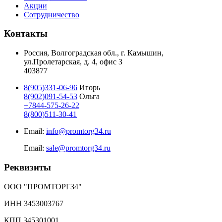
Акции
Сотрудничество
Контакты
Россия, Волгоградская обл., г. Камышин,
ул.Пролетарская, д. 4, офис 3
403877
8(905)331-06-96
Игорь
8(902)091-54-53
Ольга
+7844-575-26-22
8(800)511-30-41
Email:
info@promtorg34.ru
Email:
sale@promtorg34.ru
Реквизиты
ООО "ПРОМТОРГ34"
ИНН 3453003767
КПП 345301001