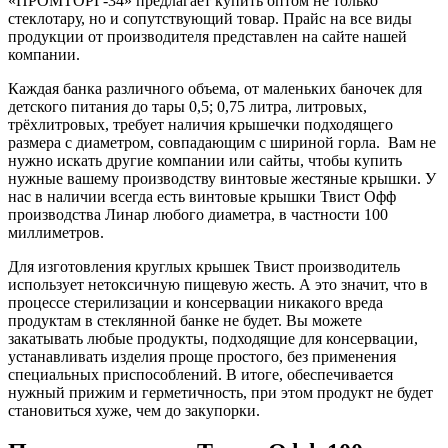
«ПРОМТОРГ-34» предлагает купить оптом не только
стеклотару, но и сопутствующий товар. Прайс на все виды
продукции от производителя представлен на сайте нашей
компании.
Каждая банка различного объема, от маленьких баночек для
детского питания до тары 0,5; 0,75 литра, литровых,
трёхлитровых, требует наличия крышечки подходящего
размера с диаметром, совпадающим с шириной горла. Вам не
нужно искать другие компании или сайты, чтобы купить
нужные вашему производству винтовые жестяные крышки. У
нас в наличии всегда есть винтовые крышки Твист Офф
производства Линар любого диаметра, в частности 100
миллиметров.
Для изготовления круглых крышек Твист производитель
использует нетоксичную пищевую жесть. А это значит, что в
процессе стерилизации и консервации никакого вреда
продуктам в стеклянной банке не будет. Вы можете
закатывать любые продукты, подходящие для консервации,
устанавливать изделия проще простого, без применения
специальных приспособлений. В итоге, обеспечивается
нужный прижим и герметичность, при этом продукт не будет
становиться хуже, чем до закупорки.