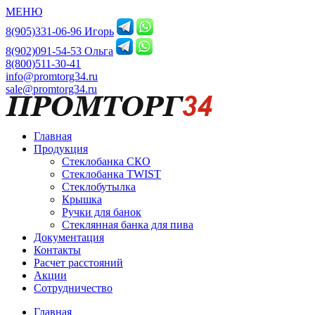
МЕНЮ
8(905)331-06-96 Игорь
8(902)091-54-53 Ольга
8(800)511-30-41
info@promtorg34.ru
sale@promtorg34.ru
Главная
Продукция
Стеклобанка СКО
Стеклобанка TWIST
Стеклобутылка
Крышка
Ручки для банок
Стеклянная банка для пива
Документация
Контакты
Расчет расстояний
Акции
Сотрудничество
Главная