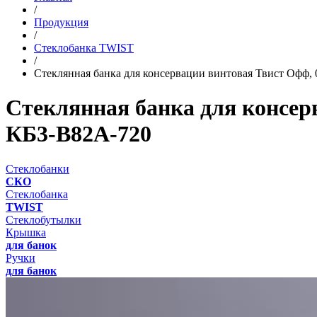
/
Продукция
/
Стеклобанка TWIST
/
Стеклянная банка для консервации винтовая Твист Офф, 0
Стеклянная банка для консерв
КБ3-В82А-720
Стеклобанки
СКО
Стеклобанка
TWIST
Стеклобутылки
Крышка
для банок
Ручки
для банок