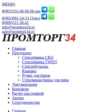
МЕНЮ
8(905)331-06-96 Игорь
8(902)091-54-53 Ольга
8(800)511-30-41
info@promtorg34.ru
sale@promtorg34.ru
Главная
Продукция
Стеклобанка СКО
Стеклобанка TWIST
Стеклобутылка
Крышка
Ручки для банок
Стеклянная банка для пива
Документация
Контакты
Расчет расстояний
Акции
Сотрудничество
Главная