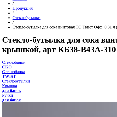
/
Продукция
/
Стеклобутылки
/
Стекло-бутылка для сока винтовая ТО Твист Офф, 0,31 л 
Стекло-бутылка для сока винт
крышкой, арт КБ38-В43А-310
Стеклобанки
СКО
Стеклобанка
TWIST
Стеклобутылки
Крышка
для банок
Ручки
для банок