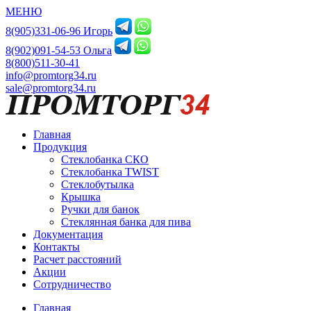
МЕНЮ
8(905)331-06-96 Игорь
8(902)091-54-53 Ольга
8(800)511-30-41
info@promtorg34.ru
sale@promtorg34.ru
Главная
Продукция
Стеклобанка СКО
Стеклобанка TWIST
Стеклобутылка
Крышка
Ручки для банок
Стеклянная банка для пива
Документация
Контакты
Расчет расстояний
Акции
Сотрудничество
Главная