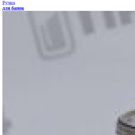
Ручки
для банок