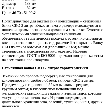
Диаметр
133 мм
Венчик
82 мм
Цена:
46.70 - 51.00 ₽
Популярная тара для закатывания консерваций – стеклянная
банка СКО 2 литра. Емкости такого размера используются в
пищевой промышленности и домашнем хозяйстве. Емкости с
металлическими завинчивающимися крышками
обеспечивают герметичность продукта, эстетично смотрятся
внешне, позволяют оценить содержимое без вскрытия. Банку
СКО из стекла объемом 2 л (горлышко 82 мм) можно
стерилизовать, использовать многократно. Изделия
соответствуют ГОСТ и ISO 9001, проходят контроль качества
на всех этапах производства.
Стеклянная банка СКО 2 литра: характеристики
Заказчики без проблем подберут у нас стеклобанки для
консервирования любого объема, включая СКО 2 литра.
Продаем тару с горловиной 82 мм (мелким, средним,
крупным оптом) в классическом исполнении под
металлические крышки для закатки и версии Твист, которые
могут просто завинчиваться. Изделия подходят для
длительного хранения сока, солений, тушенки, икры, других
продуктов.