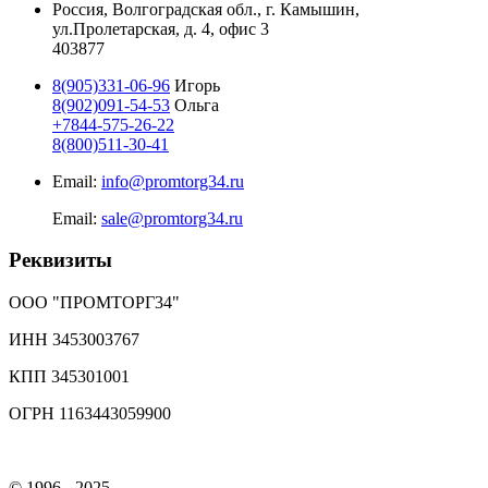
Россия, Волгоградская обл., г. Камышин,
ул.Пролетарская, д. 4, офис 3
403877
8(905)331-06-96
Игорь
8(902)091-54-53
Ольга
+7844-575-26-22
8(800)511-30-41
Email:
info@promtorg34.ru
Email:
sale@promtorg34.ru
Реквизиты
ООО "ПРОМТОРГ34"
ИНН 3453003767
КПП 345301001
ОГРН 1163443059900
© 1996 - 2025