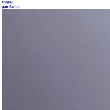
Ручки
для банок